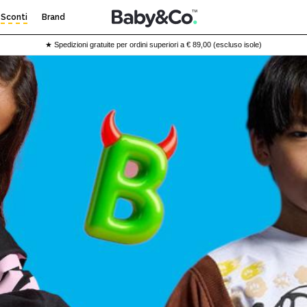
Sconti
Brand
★ Spedizioni gratuite per ordini superiori a € 89,00 (escluso isole)