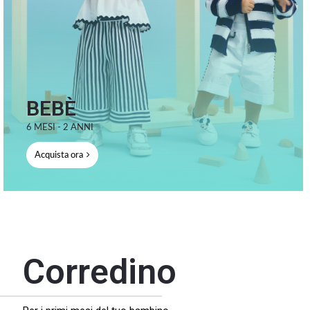
BEBÈ
6 MESI - 2 ANNI
Acquista ora
Corredino