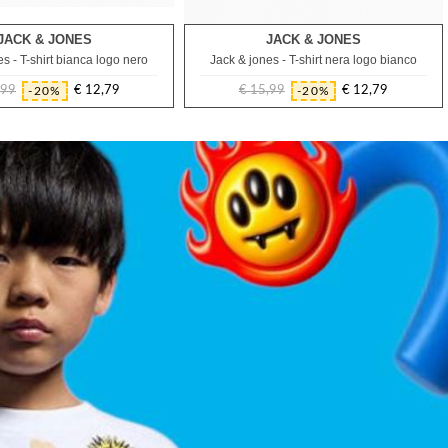
JACK & JONES
JACK & JONES
12A
8A
10A
12A
s - T-shirt bianca logo nero
Jack & jones - T-shirt nera logo bianco
,99
€ 12,79
€ 15,99
€ 12,79
-20%
-20%
Prezzo
Prezzo
Prezzo
Prezzo
regolare
regolare