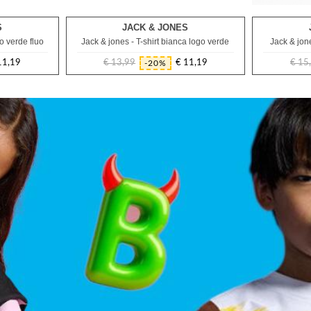
S
JACK & JONES
10A
go verde fluo
Jack & jones - T-shirt bianca logo verde
Jack & jone
11,19
€ 13,99
€ 11,19
€ 15
-20%
Prezzo
Prezzo
e
regolare