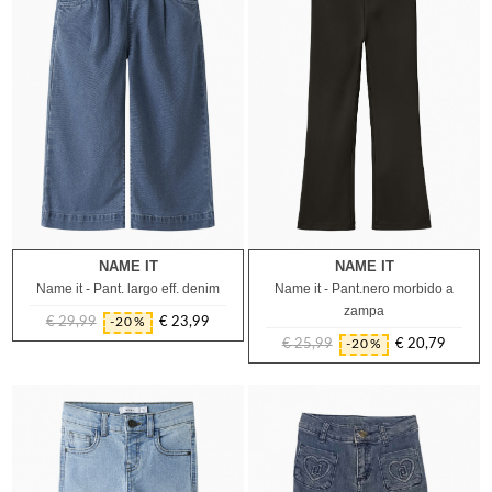
NAME IT
NAME IT
2A
4A
5A
6A
7A
8A
9A
11A
12A
14A
Name it - Pant. largo eff. denim
Name it - Pant.nero morbido a
zampa
€ 29,99
€ 23,99
-20%
Prezzo
Prezzo
€ 25,99
€ 20,79
-20%
regolare
Prezzo
Prezzo
regolare