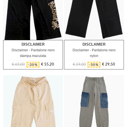
DISCLAIMER
DISCLAIMER
14A
14A
Disclaimer - Pantalone nero
Disclaimer - Pantalone nero
stampa maculata
nylon
€ 69,00
€ 55,20
€ 59,00
€ 29,50
-20%
-50%
Prezzo
Prezzo
Prezzo
Prezzo
regolare
regolare