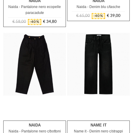
NAIDA
NAIDA
4A
6A
7A
8A
14A
Naida - Pantalone nero ecopelle
Naida - Denim blu c/tasche
paracadute
€ 65,00
€ 39,00
-40%
Prezzo
Prezzo
€ 58,00
€ 34,80
-40%
Prezzo
Prezzo
regolare
regolare
NAIDA
NAME IT
10A
11A
12A
9A
11A
13A
Naida - Pantalone nero c/bottoni
Name it - Denim nero c/strappi