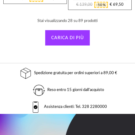
Prezzo
Prezzo
€ 139,00
€ 69,50
-50%
regolare
Prezzo
Prezzo
regolare
Stai visualizzando 28 su 89 prodotti
CARICA DI PIÙ
Spedizione gratuita per ordini superiori a 89,00 €
Reso entro 15 giorni dall'acquisto
Assistenza clienti: Tel. 328 2280000