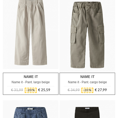
NAME IT
NAME IT
8A
9A
10A
11A
12A
13A
14A
2A
3A
4A
5A
6A
7A
Name it - Pant. largo beige
Name it - Pant. cargo beige
€ 31,99
€ 25,59
€ 34,99
€ 27,99
-20%
-20%
Prezzo
Prezzo
Prezzo
Prezzo
regolare
regolare