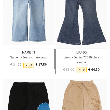
NAME IT
LIU-JO
2A
3A
4A
5A
6A
7A
6A
Name it - Jeans chiaro largo
Liu-jo - Denim 77089 blu a
zampa
€ 21,99
€ 17,59
-20%
Prezzo
Prezzo
€ 89,00
€ 44,50
-50%
regolare
Prezzo
Prezzo
regolare