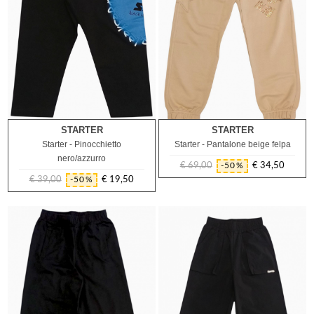
STARTER
STARTER
8A
12A
14A
16A
14A
Starter - Pinocchietto
Starter - Pantalone beige felpa
nero/azzurro
€ 69,00
€ 34,50
-50%
Prezzo
Prezzo
€ 39,00
€ 19,50
-50%
Prezzo
Prezzo
regolare
regolare