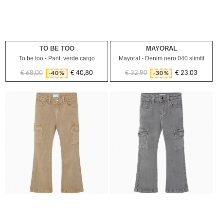
TO BE TOO
MAYORAL
3A
6A
7A
2A
6A
To be too - Pant. verde cargo
Mayoral - Denim nero 040 slimfit
€ 68,00
€ 40,80
€ 32,90
€ 23,03
-40%
-30%
Prezzo
Prezzo
Prezzo
Prezzo
regolare
regolare