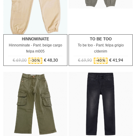
HINNOMINATE
TO BE TOO
10A
12A
14A
10A
Hinnominate - Pant. beige cargo
To be too - Pant. felpa grigio
felpa m005
c/denim
€ 69,00
€ 48,30
€ 69,90
€ 41,94
-30%
-40%
Prezzo
Prezzo
Prezzo
Prezzo
regolare
regolare