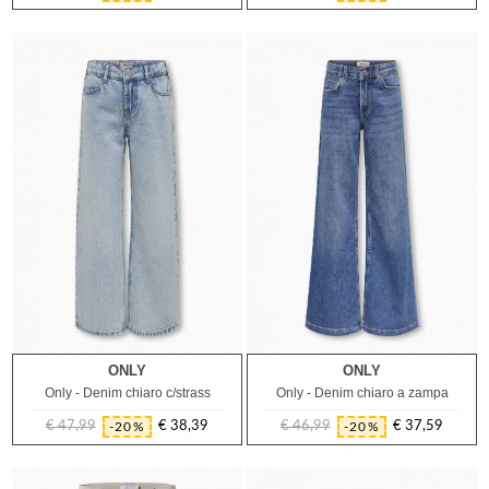
regolare
regolare
ONLY
ONLY
9A
10A
11A
8A
9A
10A
11A
12A
Only - Denim chiaro c/strass
Only - Denim chiaro a zampa
€ 47,99
€ 38,39
€ 46,99
€ 37,59
-20%
-20%
Prezzo
Prezzo
Prezzo
Prezzo
regolare
regolare