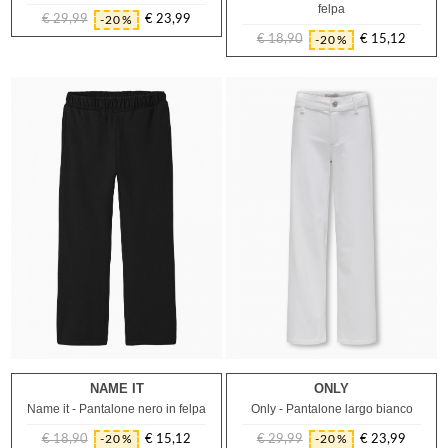
felpa
€ 29,99
€ 23,99
-20%
Prezzo
Prezzo
€ 18,90
€ 15,12
-20%
regolare
Prezzo
Prezzo
regolare
NAME IT
ONLY
8A
9A
10A
11A
12A
13A
14A
8A
10A
11A
12A
Name it - Pantalone nero in felpa
Only - Pantalone largo bianco
€ 18,90
€ 15,12
€ 29,99
€ 23,99
-20%
-20%
Prezzo
Prezzo
Prezzo
Prezzo