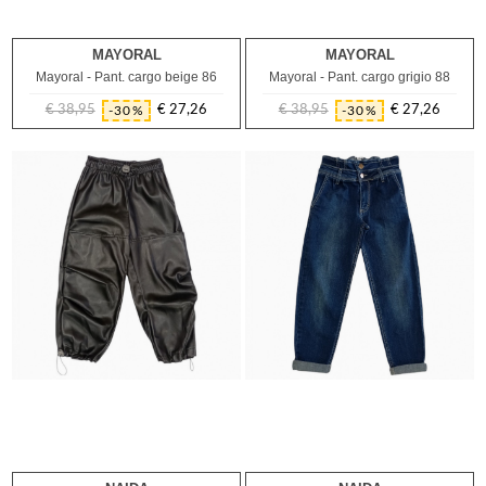
MAYORAL
MAYORAL
5A
6A
8A
4A
Mayoral - Pant. cargo beige 86
Mayoral - Pant. cargo grigio 88
€ 38,95
€ 27,26
€ 38,95
€ 27,26
-30%
-30%
Prezzo
Prezzo
Prezzo
Prezzo
regolare
regolare