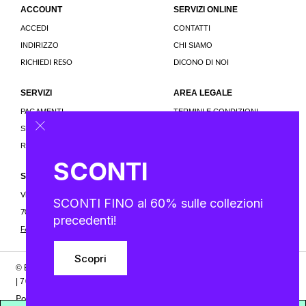
ACCOUNT
SERVIZI ONLINE
ACCEDI
CONTATTI
INDIRIZZO
CHI SIAMO
RICHIEDI RESO
DICONO DI NOI
SERVIZI
AREA LEGALE
PAGAMENTI
TERMINI E CONDIZIONI
SPEDIZIONI
PRIVACY E COOKIE POLICY
RESTITUZIONI
SCONTI
SEGUICI
Via Felice Cavallotti, 10
SCONTI FINO al 60% sulle collezioni
70056 - Molfetta (BA) Italia
precedenti!
FACEBOOK
INSTAGRAM
|
Scopri
© Baby & Co. S.R.L. | P.iva: 07032760725 | Via Giacomo Salepico, 9
| 70056 - Molfetta (BA) , Italia
Powered by: