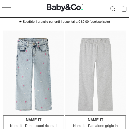
★ Spedizioni gratuite per ordini superiori a € 89,00 (escluso isole)
NAME IT
NAME IT
2A
4A
5A
6A
7A
8A
9A
10A
11A
12A
13A
14A
Name it - Denim cuori ricamati
Name it - Pantalone grigio in