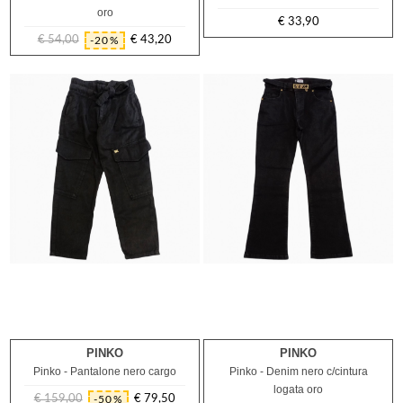
oro
€ 33,90
Prezzo
€ 54,00
€ 43,20
-20%
Prezzo
Prezzo
regolare
PINKO
PINKO
8A
10A
12A
13A
10A
12A
Pinko - Pantalone nero cargo
Pinko - Denim nero c/cintura
logata oro
€ 159,00
€ 79,50
-50%