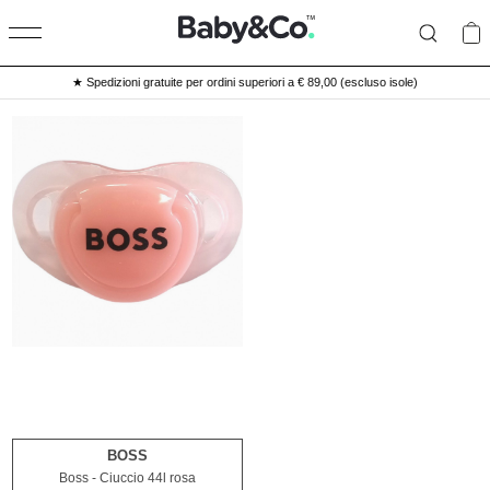
★ Spedizioni gratuite per ordini superiori a € 89,00 (escluso isole)
BOSS
TU
Boss - Ciuccio 44l rosa