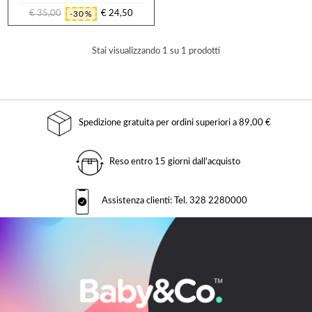
€ 35,00
€ 24,50
-30%
Prezzo
Prezzo
regolare
Stai visualizzando 1 su 1 prodotti
Spedizione gratuita per ordini superiori a 89,00 €
Reso entro 15 giorni dall'acquisto
Assistenza clienti: Tel. 328 2280000