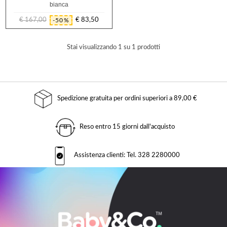
bianca
€ 167,00
€ 83,50
-50%
Prezzo
Prezzo
regolare
Stai visualizzando 1 su 1 prodotti
Spedizione gratuita per ordini superiori a 89,00 €
Reso entro 15 giorni dall'acquisto
Assistenza clienti: Tel. 328 2280000