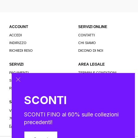
ACCOUNT
SERVIZI ONLINE
ACCEDI
CONTATTI
INDIRIZZO
CHI SIAMO
RICHIEDI RESO
DICONO DI NOI
SERVIZI
AREA LEGALE
PAGAMENTI
TERMINI E CONDIZIONI
SPEDIZIONI
PRIVACY E COOKIE POLICY
RESTITUZIONI
SCONTI
SEGUICI
Via Felice Cavallotti, 10
SCONTI FINO al 60% sulle collezioni
70056 - Molfetta (BA) Italia
precedenti!
FACEBOOK
INSTAGRAM
|