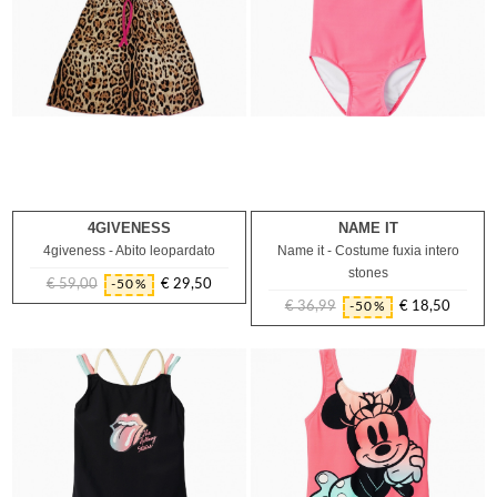
4GIVENESS
NAME IT
8A
6A
8A
4giveness - Abito leopardato
Name it - Costume fuxia intero
stones
€ 59,00
€ 29,50
-50%
Prezzo
Prezzo
€ 36,99
€ 18,50
-50%
regolare
Prezzo
Prezzo
regolare