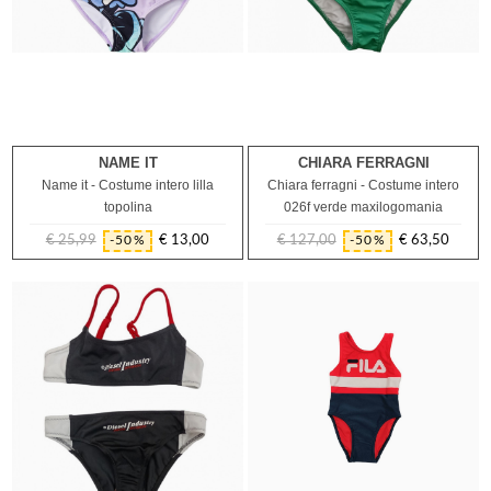
NAME IT
CHIARA FERRAGNI
12M
2A
Name it - Costume intero lilla
Chiara ferragni - Costume intero
topolina
026f verde maxilogomania
€ 25,99
€ 13,00
€ 127,00
€ 63,50
-50%
-50%
Prezzo
Prezzo
Prezzo
Prezzo
regolare
regolare