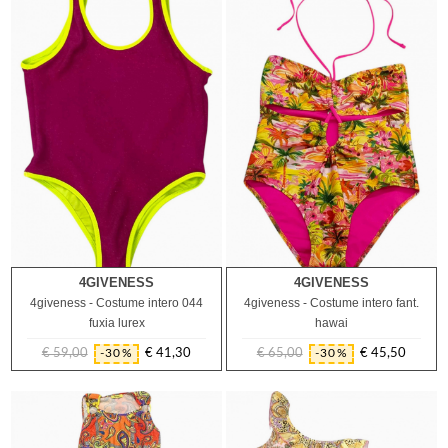
4GIVENESS
4GIVENESS
6A
12A
16A
8A
10A
4giveness - Costume intero 044
4giveness - Costume intero fant.
fuxia lurex
hawai
€ 59,00
€ 41,30
€ 65,00
€ 45,50
-30%
-30%
Prezzo
Prezzo
Prezzo
Prezzo
regolare
regolare