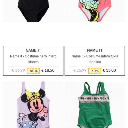
NAME IT
NAME IT
6A
8A
6A
Name it - Costume nero intero
Name it - Costume intero fuxia
stones
topolina
€ 36,99
€ 18,50
€ 25,99
€ 13,00
-50%
-50%
Prezzo
Prezzo
Prezzo
Prezzo
regolare
regolare