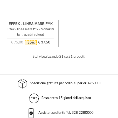
EFFEK - LINEA MARE F**K
16A
Effek - linea mare f**k - Monokini
fant. quadri colorati
€ 75,00
€ 37,50
-50%
Prezzo
Prezzo
regolare
Stai visualizzando 21 su 21 prodotti
Spedizione gratuita per ordini superiori a 89,00 €
Reso entro 15 giorni dall'acquisto
Assistenza clienti: Tel. 328 2280000