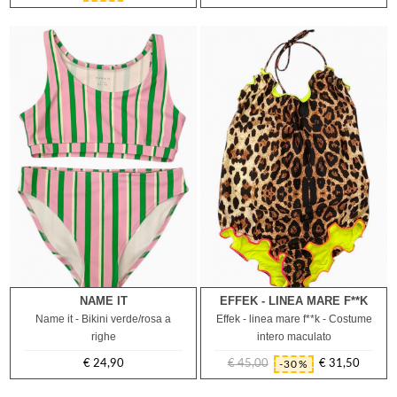
regolare
NAME IT
EFFEK - LINEA MARE F**K
12A
8A
10A
Name it - Bikini verde/rosa a
Effek - linea mare f**k - Costume
righe
intero maculato
€ 24,90
€ 45,00
€ 31,50
-30%
Prezzo
Prezzo
Prezzo
regolare