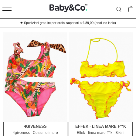
★ Spedizioni gratuite per ordini superiori a € 89,00 (escluso isole)
4GIVENESS
EFFEK - LINEA MARE F**K
16A
6A
8A
10A
4giveness - Costume intero
Effek - linea mare f**k - Bikini