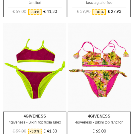
fant.fiori
fascia giallo fluo
€ 59,00
€ 41,30
€ 39,90
€ 27,93
-30%
-30%
Prezzo
Prezzo
Prezzo
Prezzo
regolare
regolare
4GIVENESS
4GIVENESS
6A
4giveness - Bikini top fuxia lurex
4giveness - Bikini top fant.fiori
€ 59,00
€ 41,30
€ 65,00
-30%
Prezzo
Prezzo
Prezzo