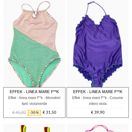
EFFEK - LINEA MARE F**K
EFFEK - LINEA MARE F**K
12A
14A
Effek - linea mare f**k - Monokini
Effek - linea mare f**k - Cosume
fant. viola/verde
intero viola
€ 45,00
€ 31,50
€ 39,90
-30%
Prezzo
Prezzo
Prezzo
regolare