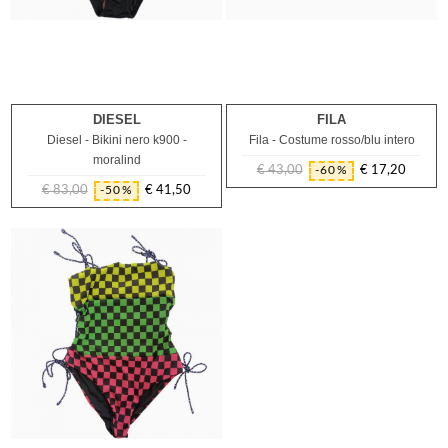
DIESEL
FILA
4A
16A
2A
4A
Diesel - Bikini nero k900 -
Fila - Costume rosso/blu intero
moralind
€ 43,00
€ 17,20
-60%
Prezzo
Prezzo
€ 83,00
€ 41,50
-50%
Prezzo
Prezzo
regolare
regolare