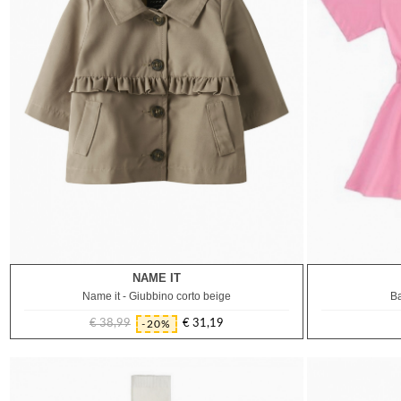
NAME IT
9M
12M
18M
Name it - Giubbino corto beige
Ba
€ 38,99
€ 31,19
-20%
Prezzo
Prezzo
regolare