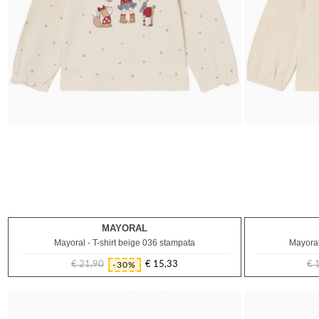
MAYORAL
9M
Mayoral - T-shirt beige 036 stampata
Mayoral
€ 21,90
€ 15,33
€ 
-30%
Prezzo
Prezzo
regolare