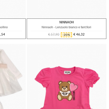
NINNAOH
TU
so/lino
Ninnaoh - Lenzuolo bianco e fant.fiori
1,54
€ 57,90
€ 46,32
-20%
Prezzo
Prezzo
regolare