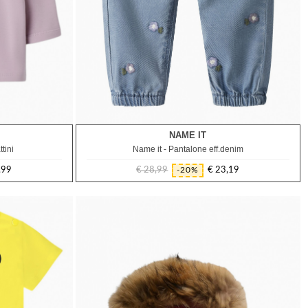
NAME IT
1M
3M
12M
18M
ttini
Name it - Pantalone eff.denim
,99
€ 28,99
€ 23,19
-20%
Prezzo
Prezzo
regolare