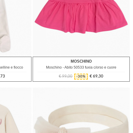
MOSCHINO
9M
elline e fiocco
Moschino - Abito 50533 fuxia c/orso e cuore
,73
€ 99,00
€ 69,30
-30%
Prezzo
Prezzo
regolare