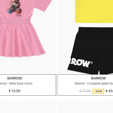
BARROW
BARROW
2A
rrow - Abito fuxia c/orso
Barrow - Completo giallo fl
€ 55,00
€ 75,00
€ 60
-20%
Prezzo
Prezzo
Prezzo
regolare