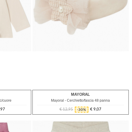
MAYORAL
6M
 c/cuore
Mayoral - Cerchietto/fascia 48 panna
,97
€ 12,95
€ 9,07
-30%
Prezzo
Prezzo
regolare