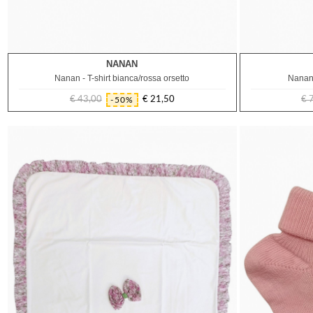
NANAN
9M
12M
Nanan - T-shirt bianca/rossa orsetto
Nanan 
€ 43,00
€ 21,50
€ 
-50%
Prezzo
Prezzo
regolare