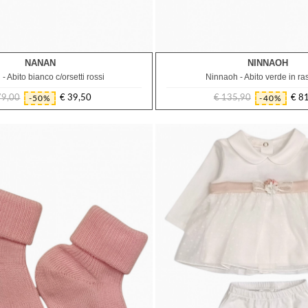
NANAN
NINNAOH
9M
12M
2A
- Abito bianco c/orsetti rossi
Ninnaoh - Abito verde in ra
79,00
€ 39,50
€ 135,90
€ 8
-50%
-40%
Prezzo
Prezzo
Prezzo
Prezzo
regolare
regolare