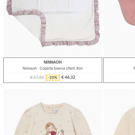
NINNAOH
TU
Ninnaoh - Coperta bianca c/fant. fiori
€ 57,90
€ 46,32
-20%
Prezzo
Prezzo
regolare