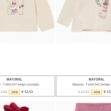
MAYORAL
MAYORAL
9M
12M
9M
 - T-shirt 047 beige c/coniglio
Mayoral - T-shirt 042 berìige
17,90
€ 12,53
€ 19,95
€ 13
-30%
-30%
Prezzo
Prezzo
Prezzo
Prezzo
regolare
regolare