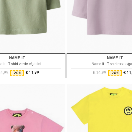
NAME IT
NAME IT
1M
3M
9M
12M
18M
1M
 it - T-shirt verde c/gattini
Name it - T-shirt rosa c/ga
14,99
€ 11,99
€ 14,99
€ 11
-20%
-20%
Prezzo
Prezzo
Prezzo
Prezzo
regolare
regolare