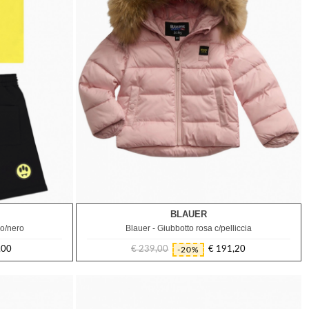
BLAUER
12M
uo/nero
Blauer - Giubbotto rosa c/pelliccia
,00
€ 239,00
€ 191,20
-20%
Prezzo
Prezzo
regolare