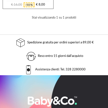
€ 16,00
€ 8,00
-50%
Prezzo
Prezzo
regolare
Stai visualizzando 1 su 1 prodotti
Spedizione gratuita per ordini superiori a 89,00 €
Reso entro 15 giorni dall'acquisto
Assistenza clienti: Tel. 328 2280000