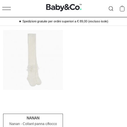
★ Spedizioni gratuite per ordini superiori a € 89,00 (escluso isole)
NANAN
3M
Nanan - Collant panna c/fiocco