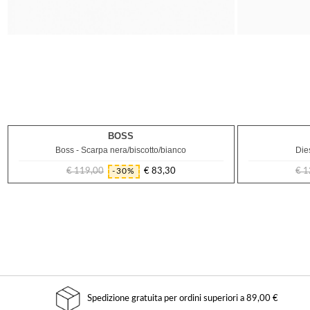
BOSS
40
Boss - Scarpa nera/biscotto/bianco
Die
€ 119,00
€ 83,30
€ 1
-30%
Prezzo
Prezzo
regolare
Spedizione gratuita per ordini superiori a 89,00 €