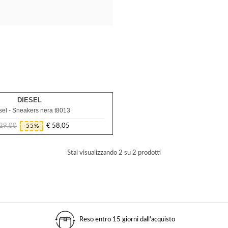
DIESEL
37
sel - Sneakers nera t8013
29,00
€ 58,05
-55%
Prezzo
Prezzo
regolare
Stai visualizzando 2 su 2 prodotti
Reso entro 15 giorni dall'acquisto