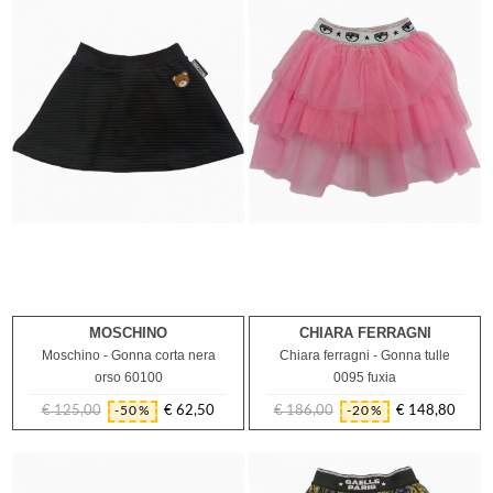
MOSCHINO
CHIARA FERRAGNI
8A
2A
Moschino - Gonna corta nera
Chiara ferragni - Gonna tulle
orso 60100
0095 fuxia
€ 125,00
€ 62,50
€ 186,00
€ 148,80
-50%
-20%
Prezzo
Prezzo
Prezzo
Prezzo
regolare
regolare