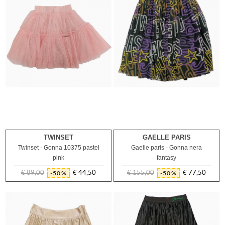
TWINSET
GAELLE PARIS
2A
14A
Twinset - Gonna 10375 pastel
Gaelle paris - Gonna nera
pink
fantasy
€ 89,00
€ 44,50
€ 155,00
€ 77,50
-50%
-50%
Prezzo
Prezzo
Prezzo
Prezzo
regolare
regolare