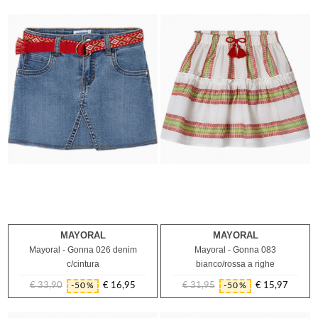
regolare
MAYORAL
MAYORAL
4A
7A
Mayoral - Gonna 026 denim
Mayoral - Gonna 083
c/cintura
bianco/rossa a righe
€ 33,90
€ 16,95
€ 31,95
€ 15,97
-50%
-50%
Prezzo
Prezzo
Prezzo
Prezzo
regolare
regolare