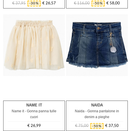
€ 37,95
€ 26,57
€ 116,00
€ 58,00
-30%
-50%
Prezzo
Prezzo
Prezzo
Prezzo
regolare
regolare
NAME IT
NAIDA
8A
Name it - Gonna panna tulle
Naida - Gonna pantalone in
cuori
denim a pieghe
€ 26,99
€ 75,00
€ 37,50
-50%
Prezzo
Prezzo
Prezzo