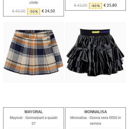
c/rete
€ 43,00
€ 25,80
-40%
Prezzo
Prezzo
€ 49,00
€ 24,50
-50%
Prezzo
Prezzo
regolare
regolare
MAYORAL
MONNALISA
4A
6A
Mayoral - Gonna/pant a quadri
Monnalisa - Gonna nera 0050 in
57
vernice