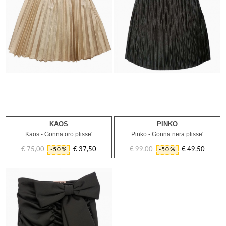
KAOS
PINKO
14A
14A
Kaos - Gonna oro plisse'
Pinko - Gonna nera plisse'
€ 75,00
€ 37,50
€ 99,00
€ 49,50
-50%
-50%
Prezzo
Prezzo
Prezzo
Prezzo
regolare
regolare