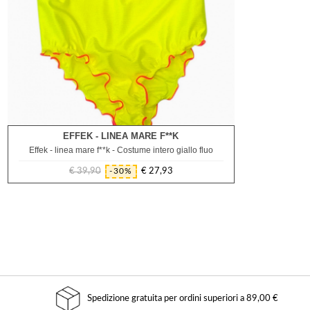
EFFEK - LINEA MARE F**K
4A
14A
16A
Effek - linea mare f**k - Costume intero giallo fluo
€ 39,90
€ 27,93
-30%
Prezzo
Prezzo
regolare
Spedizione gratuita per ordini superiori a 89,00 €