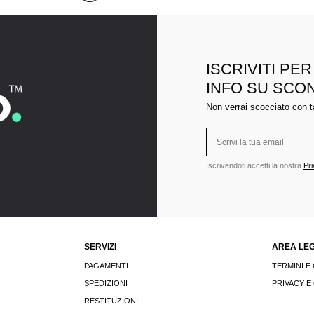
ISCRIVITI PE
INFO SU SCO
Non verrai scocciato con
t
Iscrivendoti accetti la nostra
Pri
SERVIZI
AREA LE
PAGAMENTI
TERMINI E
SPEDIZIONI
PRIVACY E
RESTITUZIONI