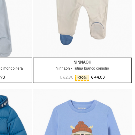
NINNAOH
1M
 c.mongolfiera
Ninnaoh - Tutina bianco coniglio
,93
€ 62,90
€ 44,03
-30%
Prezzo
Prezzo
regolare