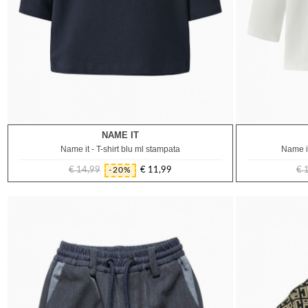
NAME IT
1M
9M
12M
18M
Name it - T-shirt blu ml stampata
Name it
€ 14,99
€ 11,99
€ 
-20%
Prezzo
Prezzo
regolare