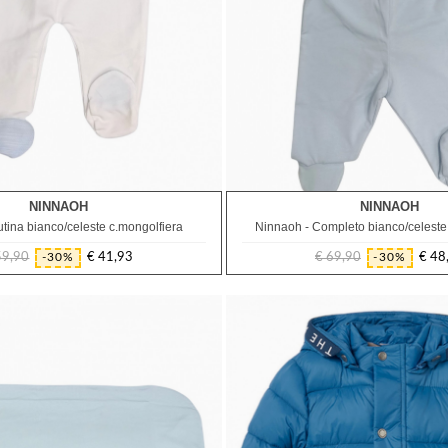
NINNAOH
NINNAOH
1M
1M
tina bianco/celeste c.mongolfiera
Ninnaoh - Completo bianco/celeste
59,90
€ 41,93
€ 69,90
€ 48
-30%
-30%
Prezzo
Prezzo
Prezzo
Prezzo
regolare
regolare