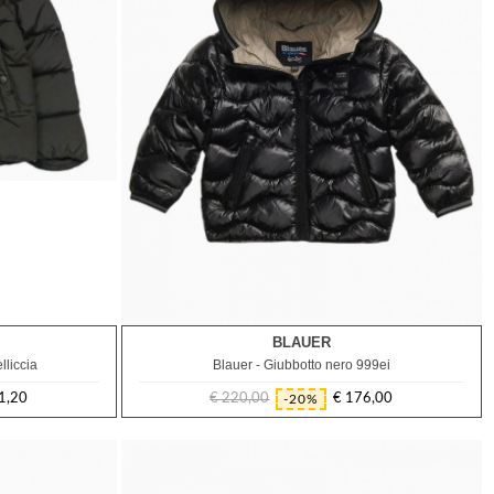
BLAUER
18M
lliccia
Blauer - Giubbotto nero 999ei
1,20
€ 220,00
€ 176,00
-20%
Prezzo
Prezzo
regolare