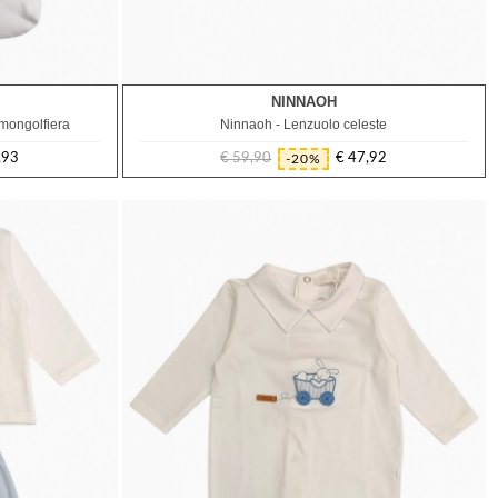
NINNAOH
TU
.mongolfiera
Ninnaoh - Lenzuolo celeste
,93
€ 59,90
€ 47,92
-20%
Prezzo
Prezzo
regolare