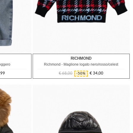
RICHMOND
12M
18M
leggero
Richmond - Maglione logato nero/rosso/celest
,99
€ 68,00
€ 34,00
-50%
Prezzo
Prezzo
regolare