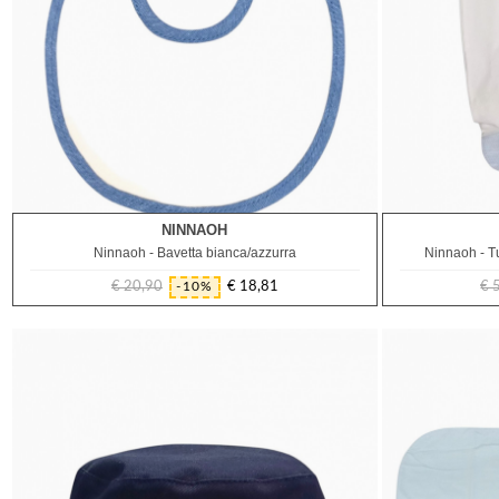
NINNAOH
TU
Ninnaoh - Bavetta bianca/azzurra
Ninnaoh - Tu
€ 20,90
€ 18,81
€ 
-10%
Prezzo
Prezzo
regolare