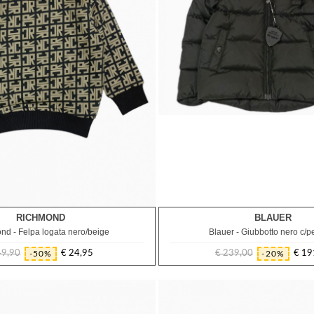
RICHMOND
BLAUER
12M
18M
12M
nd - Felpa logata nero/beige
Blauer - Giubbotto nero c/pe
49,90
€ 24,95
€ 239,00
€ 19
-50%
-20%
Prezzo
Prezzo
Prezzo
Prezzo
regolare
regolare