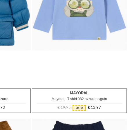
MAYORAL
9M
zzurro
Mayoral - T-shirt 082 azzurra c/gufo
,73
€ 19,95
€ 13,97
-30%
Prezzo
Prezzo
regolare