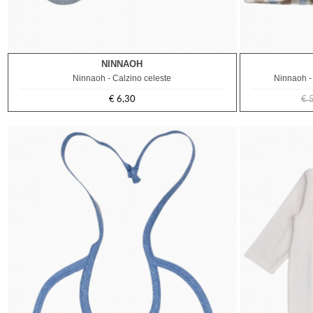
NINNAOH
3M
6M
Ninnaoh - Calzino celeste
Ninnaoh - 
€ 6,30
€ 
Prezzo