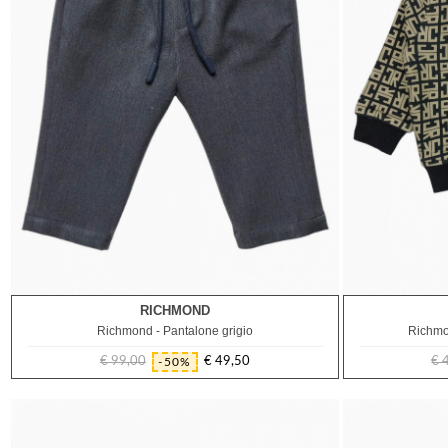
RICHMOND
12M
3A
Richmond - Pantalone grigio
Richmo
€ 99,00
€ 49,50
€ 
-50%
Prezzo
Prezzo
regolare