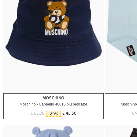
MOSCHINO
48
50
Moschino - Cappello 40016 blu pescator
Moschino 
€ 65,00
€ 45,50
€ 
-30%
Prezzo
Prezzo
regolare