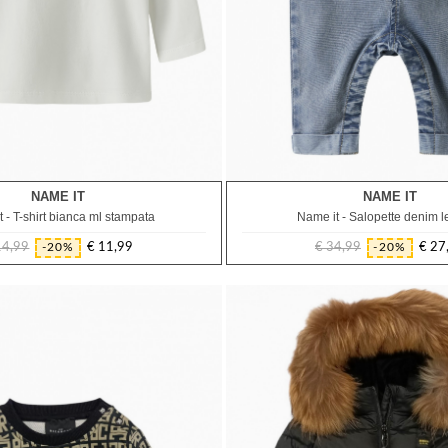
NAME IT
NAME IT
1M
9M
18M
3M
6M
9M
12M
18M
 - T-shirt bianca ml stampata
Name it - Salopette denim 
14,99
€ 11,99
€ 34,99
€ 27
-20%
-20%
Prezzo
Prezzo
Prezzo
Prezzo
regolare
regolare