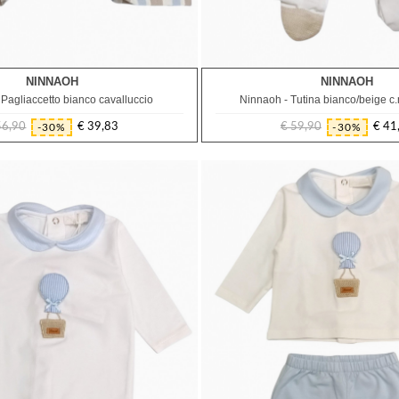
NINNAOH
NINNAOH
3M
1M
Pagliaccetto bianco cavalluccio
Ninnaoh - Tutina bianco/beige c
56,90
€ 39,83
€ 59,90
€ 41
-30%
-30%
Prezzo
Prezzo
Prezzo
Prezzo
regolare
regolare