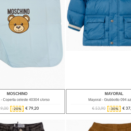
MOSCHINO
MAYORAL
TU
6M
- Coperta celeste 40304 c/orso
Mayoral - Giubbotto 094 a
99,00
€ 79,20
€ 53,90
€ 37
-20%
-30%
Prezzo
Prezzo
Prezzo
Prezzo
regolare
regolare