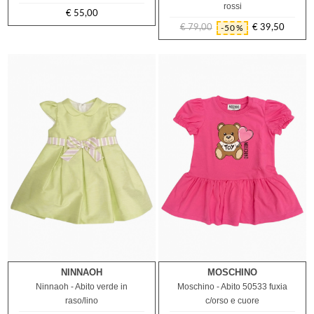
rossi
€ 55,00
Prezzo
€ 79,00
€ 39,50
-50%
Prezzo
Prezzo
regolare
NINNAOH
MOSCHINO
2A
9M
Ninnaoh - Abito verde in
Moschino - Abito 50533 fuxia
raso/lino
c/orso e cuore