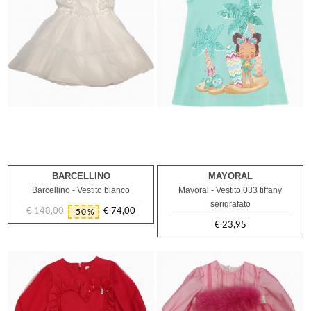
BARCELLINO
MAYORAL
9M
Barcellino - Vestito bianco
Mayoral - Vestito 033 tiffany
serigrafato
€ 148,00
€ 74,00
-50%
Prezzo
Prezzo
€ 23,95
regolare
Prezzo