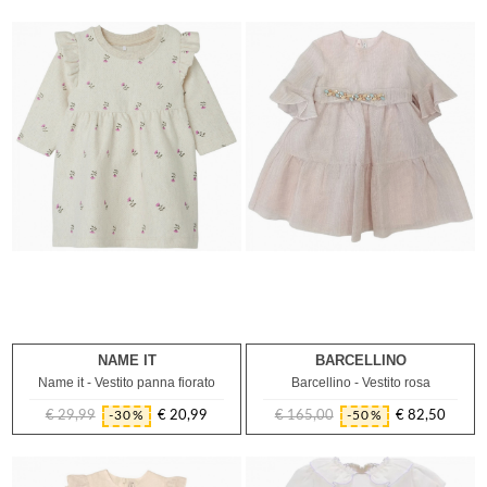
regolare
regolare
NAME IT
BARCELLINO
9M
3A
Name it - Vestito panna fiorato
Barcellino - Vestito rosa
€ 29,99
€ 20,99
€ 165,00
€ 82,50
-30%
-50%
Prezzo
Prezzo
Prezzo
Prezzo
regolare
regolare