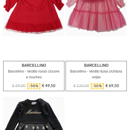
BARCELLINO
BARCELLINO
9M
12M
6M
9M
12M
Barcellino - Vestito rosso c/cuore
Barcellino - Vestito fuxia c/cintura
e rouches
volpe
€ 99,00
€ 49,50
€ 139,00
€ 69,50
-50%
-50%
Prezzo
Prezzo
Prezzo
Prezzo
regolare
regolare