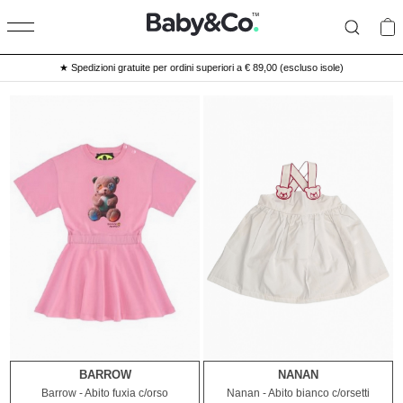
★ Spedizioni gratuite per ordini superiori a € 89,00 (escluso isole)
BARROW
NANAN
9M
12M
Barrow - Abito fuxia c/orso
Nanan - Abito bianco c/orsetti