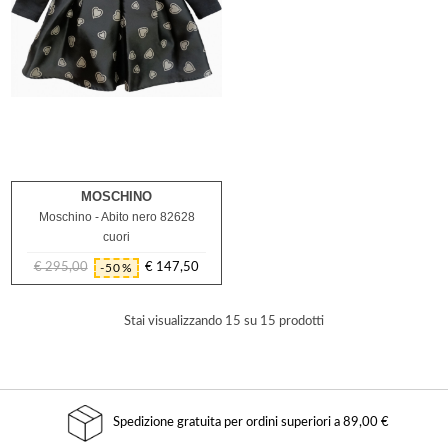
MOSCHINO
2A
3A
Moschino - Abito nero 82628
cuori
€ 295,00
€ 147,50
-50%
Prezzo
Prezzo
regolare
Stai visualizzando 15 su 15 prodotti
Spedizione gratuita per ordini superiori a 89,00 €