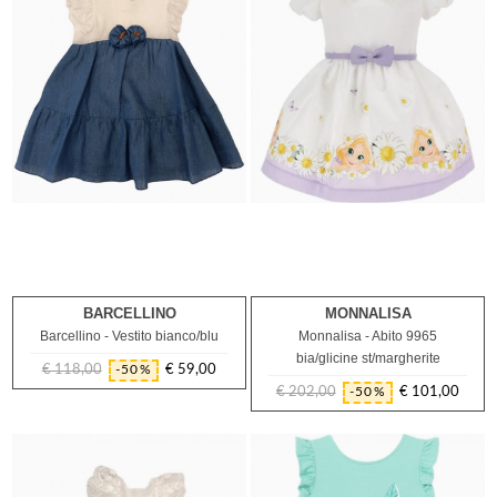
BARCELLINO
MONNALISA
9M
18M
Barcellino - Vestito bianco/blu
Monnalisa - Abito 9965
bia/glicine st/margherite
€ 118,00
€ 59,00
-50%
Prezzo
Prezzo
€ 202,00
€ 101,00
-50%
regolare
Prezzo
Prezzo
regolare