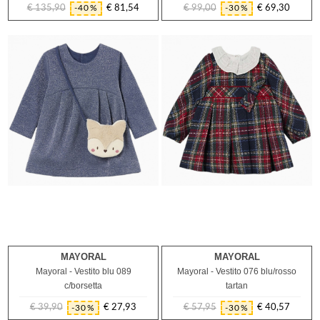
€ 135,90
€ 81,54
€ 99,00
€ 69,30
-40%
-30%
Prezzo
Prezzo
Prezzo
Prezzo
regolare
regolare
MAYORAL
MAYORAL
12M
12M
Mayoral - Vestito blu 089
Mayoral - Vestito 076 blu/rosso
c/borsetta
tartan
€ 39,90
€ 27,93
€ 57,95
€ 40,57
-30%
-30%
Prezzo
Prezzo
Prezzo
Prezzo