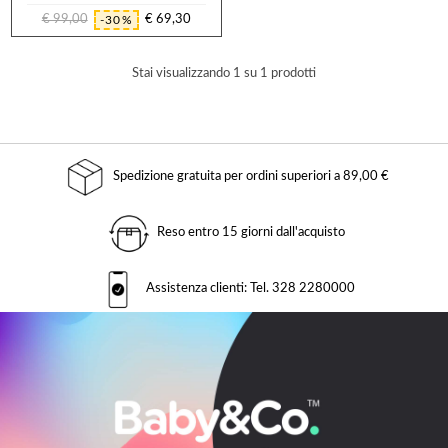
€ 99,00
€ 69,30
-30%
Prezzo
Prezzo
regolare
Stai visualizzando 1 su 1 prodotti
Spedizione gratuita per ordini superiori a 89,00 €
Reso entro 15 giorni dall'acquisto
Assistenza clienti: Tel. 328 2280000