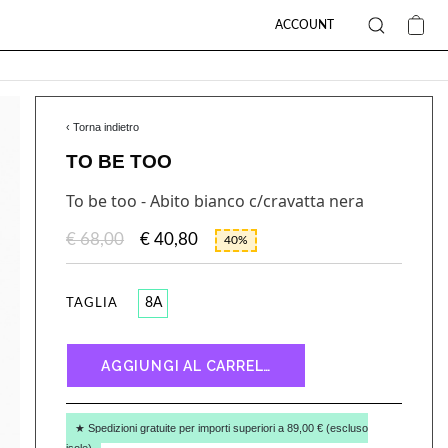
ACCOUNT
‹ Torna indietro
TO BE TOO
To be too - Abito bianco c/cravatta nera
€ 68,00
€ 40,80
40%
8A
TAGLIA
AGGIUNGI AL CARRELLO
★ Spedizioni gratuite per importi superiori a 89,00 € (escluso